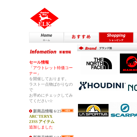
セール情報
「アウトレット特価コー
ナー」
を開催しております。
ラスト一点物ばかりなの
で
お早めにチェックしてみ
てください☆
新商品情報 6/25
ARC'TERYX
23SS アイテム
追加しました