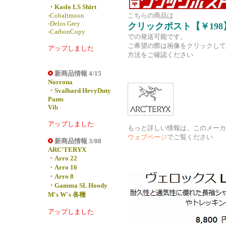
・Kaslo LS Shirt
-Cobaltmoon
こちらの商品は
-Delos Grey
クリックポスト【￥198
-CarbonCopy
での発送可能です。
ご希望の際は画像をクリックして
アップしました
方法をご確認ください
新商品情報 4/15
Norrona
・Svalbard HevyDuty
Pants
Vib
アップしました
もっと詳しい情報は、このメーカ
ウェブページ
でご覧ください
新商品情報 3/08
ARC'TERYX
・Arro 22
・Arro 16
・Arro 8
・Gamma SL Hoody
M's W's 各種
アップしました