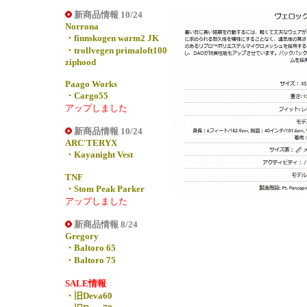
新商品情報 10/24
Norrona
・finnskogen warm2 JK
・trollvegen primaloft100
ziphood
Paago Works
・Cargo55
アップしました
新商品情報 10/24
ARC'TERYX
・Kayanight Vest
TNF
・Stom Peak Parker
アップしました
新商品情報 8/24
Gregory
・Baltoro 65
・Baltoro 75
SALE情報
・旧Deva60