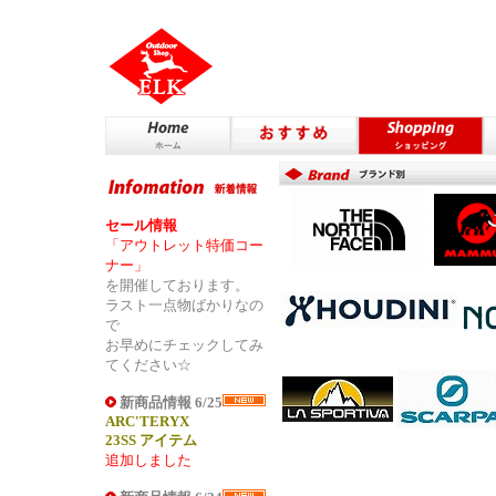
セール情報
「アウトレット特価コー
ナー」
を開催しております。
ラスト一点物ばかりなの
で
お早めにチェックしてみ
てください☆
新商品情報 6/25
ARC'TERYX
23SS アイテム
追加しました